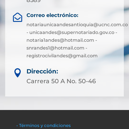
8589
Correo electrónico:

notariaunicaandesantioquia@ucnc.com.co
- unicaandes@supernotariado.gov.co -
notaria1andes@hotmail.com -
snrandes1@hotmail.com -
registrocivilandes@gmail.com
Dirección:

Carrera 50 A No. 50-46
• Términos y condiciones