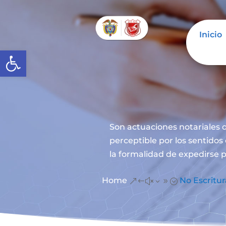
Inicio
Abrir barra de herramientas
Son actuaciones notariales q
perceptible por los sentidos
la formalidad de expedirse p
Home
No Escritur
&#x39;