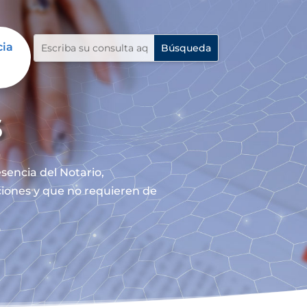
cia
s
sencia del Notario,
nciones y que no requieren de