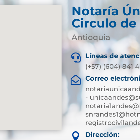
Notaría Ún
Circulo de
Antioquia
Líneas de atenc

(+57) (604) 841 
Correo electrón

notariaunicaan
- unicaandes@su
notaria1andes@
snrandes1@hotm
registrocivilan
Dirección:
