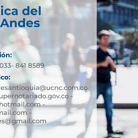
ica del
 Andes
ión:
4033- 841 8589
ico:
desantioquia@ucnc.com.co
pernotariado.gov.co -
hotmail.com -
ail.com -
des@gmail.com