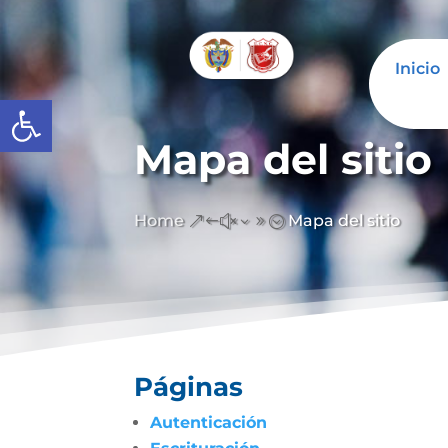
Inicio
Abrir barra de herramientas
Mapa del sitio
Home
Mapa del sitio
&#x39;
Páginas
Autenticación