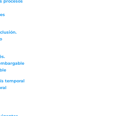
os procesos
res
clusión.
do
és.
nembargable
ble
ís temporal
ral