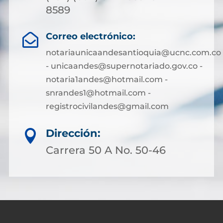
8589
Correo electrónico:

notariaunicaandesantioquia@ucnc.com.co
- unicaandes@supernotariado.gov.co -
notaria1andes@hotmail.com -
snrandes1@hotmail.com -
registrocivilandes@gmail.com
Dirección:

Carrera 50 A No. 50-46