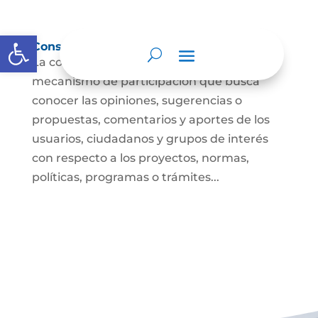
Abrir barra de herramientas
Consulta ciudadana
La consulta a la ciudadanía es un
mecanismo de participación que busca
conocer las opiniones, sugerencias o
propuestas, comentarios y aportes de los
usuarios, ciudadanos y grupos de interés
con respecto a los proyectos, normas,
políticas, programas o trámites...