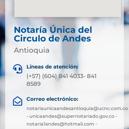
Notaría Única del
Circulo de Andes
Antioquia
Líneas de atención:

(+57) (604) 841 4033- 841
8589
Correo electrónico:

notariaunicaandesantioquia@ucnc.com.co
- unicaandes@supernotariado.gov.co -
notaria1andes@hotmail.com -