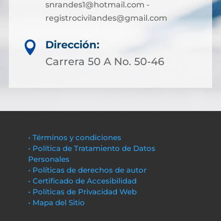
snrandes1@hotmail.com -
registrocivilandes@gmail.com
Dirección:

Carrera 50 A No. 50-46
• Términos y condiciones
• Política de Tratamiento de Datos
Personales
• Políticas de derechos de autor
• Certificado de Accesibilidad
• Políticas de Privacidad Web
• Mapa del Sitio