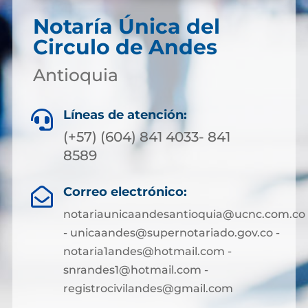
Notaría Única del
Circulo de Andes
Antioquia
Líneas de atención:

(+57) (604) 841 4033- 841
8589
Correo electrónico:

notariaunicaandesantioquia@ucnc.com.co
- unicaandes@supernotariado.gov.co -
notaria1andes@hotmail.com -
snrandes1@hotmail.com -
registrocivilandes@gmail.com