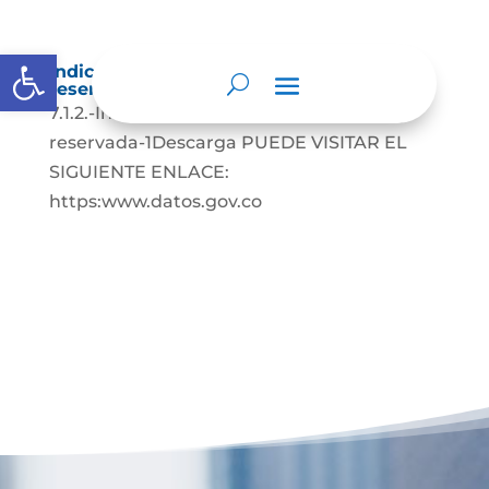
Abrir barra de herramientas
Índice de información clasificada y
reservada
7.1.2.-Indice-de-informacion-clasificada-y-
reservada-1Descarga PUEDE VISITAR EL
SIGUIENTE ENLACE:
https:www.datos.gov.co