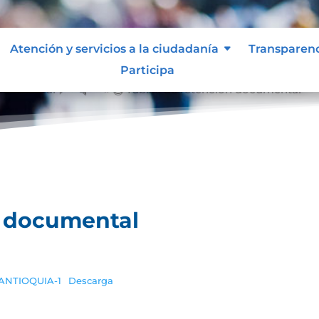
Atención y servicios a la ciudadanía
Transparen
Participa
documental
Tablas de retención documental
&#x39;
n documental
-ANTIOQUIA-1
Descarga