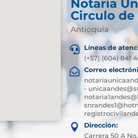
Notaría Ún
Circulo de
Antioquia
Líneas de atenc

(+57) (604) 841 
Correo electrón

notariaunicaan
- unicaandes@su
notaria1andes@
snrandes1@hotm
registrocivilan
Dirección:

Carrera 50 A No