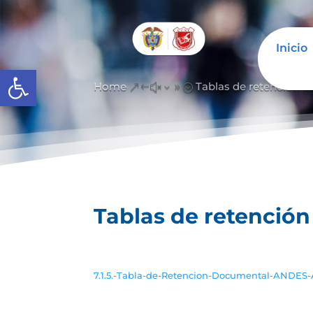
Inicio
Abrir barra de herramientas
Home
Tablas de retención 
&#x39;
Tablas de retenció
7.1.5.-Tabla-de-Retencion-Documental-ANDES