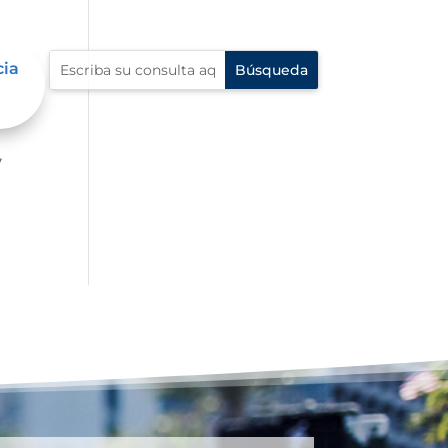
cia
er
y