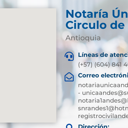
Notaría Ún
Circulo de
Antioquia
Líneas de atenc

(+57) (604) 841 
Correo electrón

notariaunicaan
- unicaandes@su
notaria1andes@
snrandes1@hotm
registrocivilan
Dirección: