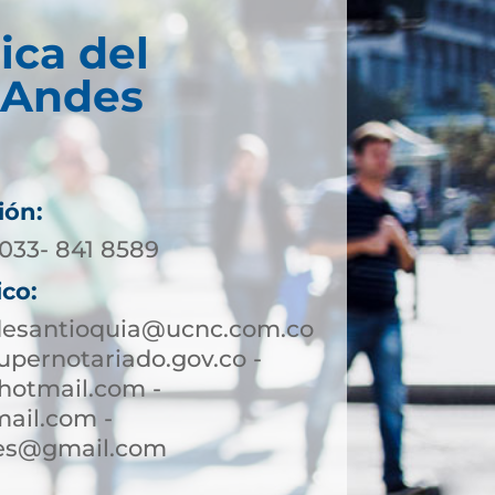
ica del
 Andes
ión:
4033- 841 8589
ico:
desantioquia@ucnc.com.co
pernotariado.gov.co -
hotmail.com -
ail.com -
des@gmail.com