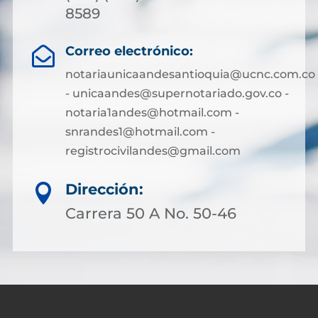
8589
Correo electrónico:

notariaunicaandesantioquia@ucnc.com.co
- unicaandes@supernotariado.gov.co -
notaria1andes@hotmail.com -
snrandes1@hotmail.com -
registrocivilandes@gmail.com
Dirección:

Carrera 50 A No. 50-46