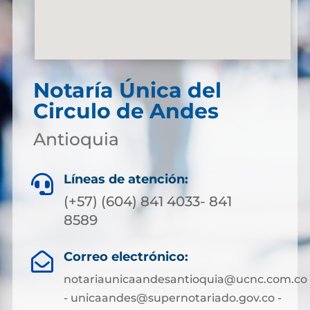
Notaría Única del
Circulo de Andes
Antioquia
Líneas de atención:

(+57) (604) 841 4033- 841
8589
Correo electrónico:

notariaunicaandesantioquia@ucnc.com.co
- unicaandes@supernotariado.gov.co -