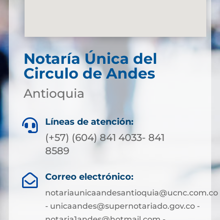
Notaría Única del
Circulo de Andes
Antioquia
Líneas de atención:

(+57) (604) 841 4033- 841
8589
Correo electrónico:

notariaunicaandesantioquia@ucnc.com.co
- unicaandes@supernotariado.gov.co -
notaria1andes@hotmail.com -