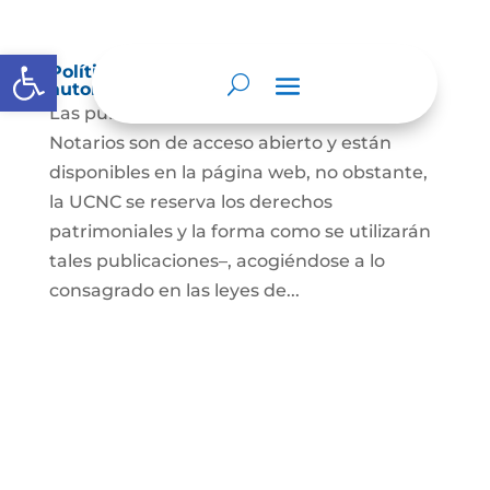
Abrir barra de herramientas
Política de derechos de autor y/o
autorización de uso sobre los contenidos
Las publicaciones de la UCNC y de los
Notarios son de acceso abierto y están
disponibles en la página web, no obstante,
la UCNC se reserva los derechos
patrimoniales y la forma como se utilizarán
tales publicaciones–, acogiéndose a lo
consagrado en las leyes de...