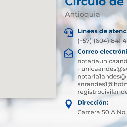
Circulo de
Antioquia
Líneas de atenc

(+57) (604) 841 
Correo electrón

notariaunicaan
- unicaandes@su
notaria1andes@
snrandes1@hotm
registrocivilan
Dirección:

Carrera 50 A No