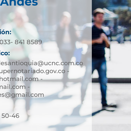
 Andes
ión:
4033- 841 8589
ico:
desantioquia@ucnc.com.co
pernotariado.gov.co -
hotmail.com -
ail.com -
des@gmail.com
. 50-46