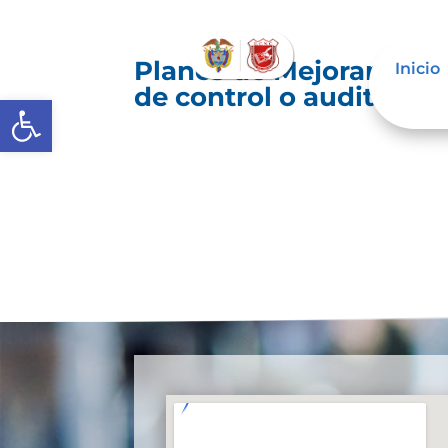
Planes de Mejoramiento
Inicio
de control o auditoría 
Abrir barra de herramientas