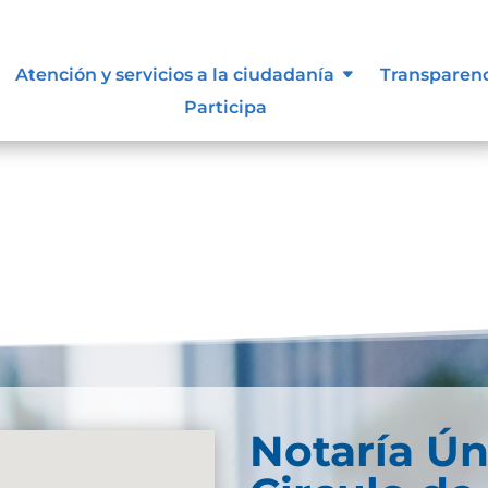
 vigentes exigidos por los entes
Atención y servicios a la ciudadanía
Transparen
externos o internos.
Participa
Notaría Ún