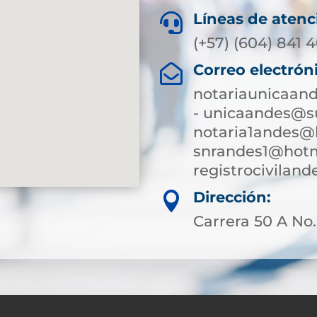
Líneas de atenc

(+57) (604) 841 
Correo electrón

notariaunicaan
- unicaandes@su
notaria1andes@
snrandes1@hotm
registrocivilan
Dirección:

Carrera 50 A No