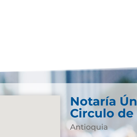
Notaría Ún
Circulo de
Antioquia