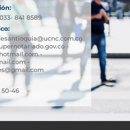
ión:
4033- 841 8589
ico:
desantioquia@ucnc.com.co
pernotariado.gov.co -
hotmail.com -
ail.com -
des@gmail.com
. 50-46