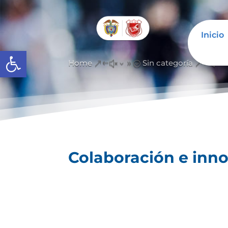
Inicio
Abrir barra de herramientas
Home
Sin categoría
&#x39;
&#x3
Colaboración e inno