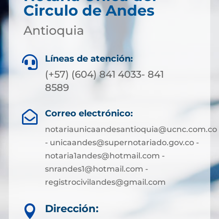
Circulo de Andes
Antioquia
Líneas de atención:

(+57) (604) 841 4033- 841
8589
Correo electrónico:

notariaunicaandesantioquia@ucnc.com.co
- unicaandes@supernotariado.gov.co -
notaria1andes@hotmail.com -
snrandes1@hotmail.com -
registrocivilandes@gmail.com
Dirección:
