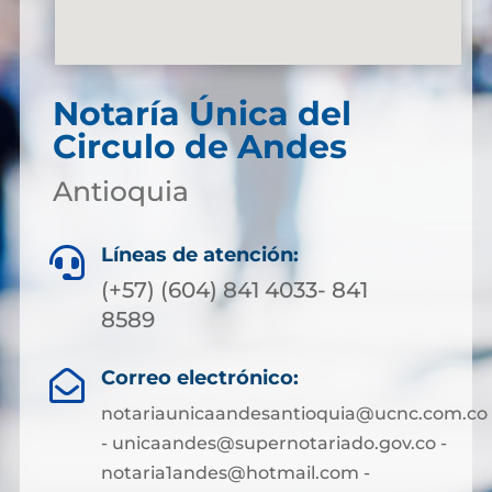
Notaría Única del
Circulo de Andes
Antioquia
Líneas de atención:

(+57) (604) 841 4033- 841
8589
Correo electrónico:

notariaunicaandesantioquia@ucnc.com.co
- unicaandes@supernotariado.gov.co -
notaria1andes@hotmail.com -