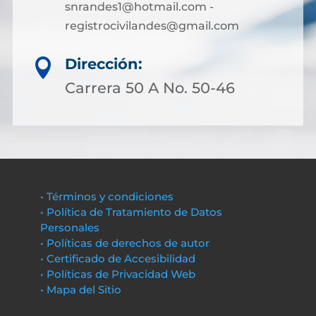
snrandes1@hotmail.com -
registrocivilandes@gmail.com
Dirección:

Carrera 50 A No. 50-46
• Términos y condiciones
• Política de Tratamiento de Datos
Personales
• Políticas de derechos de autor
• Certificado de Accesibilidad
• Políticas de Privacidad Web
• Mapa del Sitio