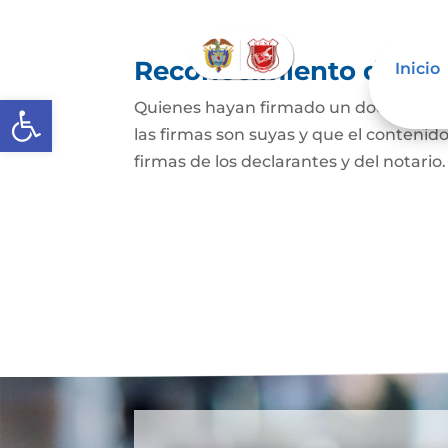
Reconocimiento de fir
Inicio
Abrir barra de herramientas
Quienes hayan firmado un documento p
las firmas son suyas y que el contenid
firmas de los declarantes y del notario.