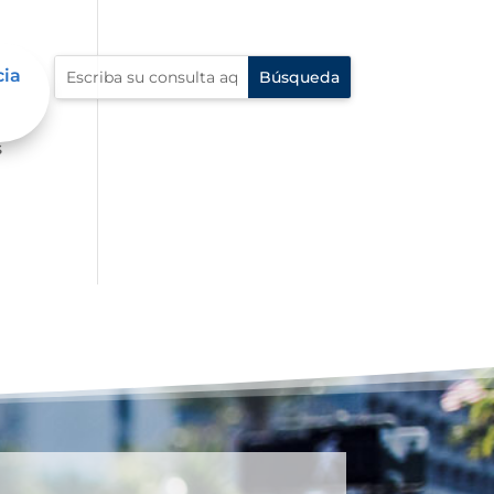
cia
ue
s