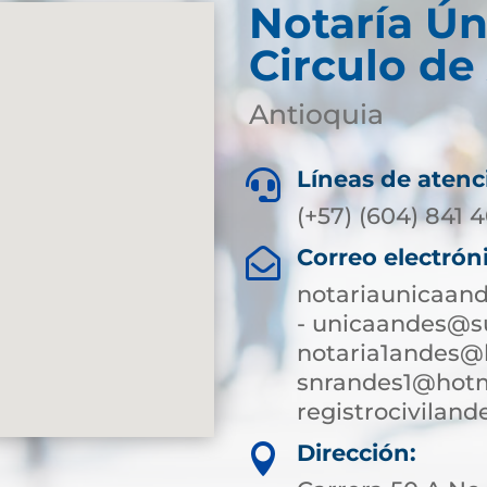
Notaría Ún
Circulo de
Antioquia
Líneas de atenc

(+57) (604) 841 
Correo electrón

notariaunicaan
- unicaandes@su
notaria1andes@
snrandes1@hotm
registrocivilan
Dirección:
