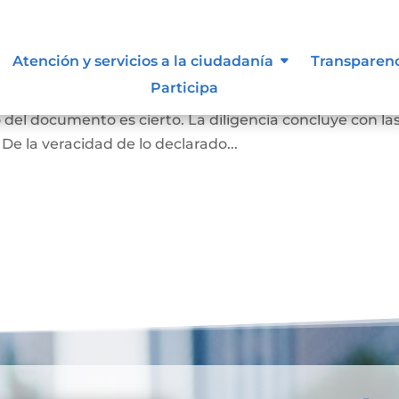
ma y contenido
Atención y servicios a la ciudadanía
Transparen
Participa
rivado podrán acudir ante el notario para declarar q
o del documento es cierto. La diligencia concluye con la
 De la veracidad de lo declarado...