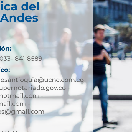
ica del
 Andes
ión:
4033- 841 8589
ico:
desantioquia@ucnc.com.co
pernotariado.gov.co -
hotmail.com -
ail.com -
des@gmail.com